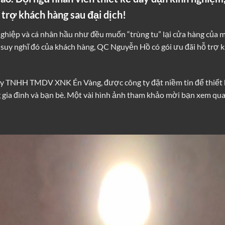
 trợ khách hàng sau đại dịch!
nghiệp và cá nhân hầu như đều muốn “trùng tu” lại cửa hàng củ
uy nghĩ đó của khách hàng, QC Nguyễn Hồ có gói ưu đãi hỗ trợ khá
ty TNHH TMDV XNK Én Vàng, được công ty đặt niềm tin để thiết 
 gia đình và bạn bè. Một vài hình ảnh tham khảo mời bạn xem qua