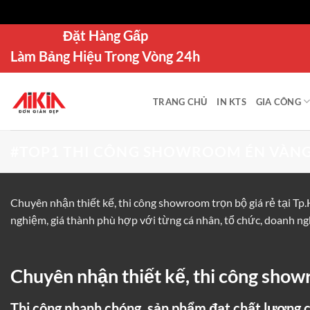
Bỏ
Đặt Hàng Gấp
qua
Làm Bảng Hiệu Trong Vòng 24h
nội
dung
TRANG CHỦ
IN KTS
GIA CÔNG
#TOP1 THI CÔNG SHOWROOM ÉN VÀNG
Chuyên nhận thiết kế, thi công showroom trọn bộ giá rẻ tại Tp
nghiệm, giá thành phù hợp với từng cá nhân, tổ chức, doanh ng
Chuyên nhận thiết kế, thi công show
Thi công nhanh chóng, sản phẩm đạt chất lượng ca