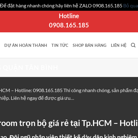
Để đặt hàng nhanh chóng hãy liên hệ ZALO 0908.165.185
Bỏ qua
Hotline
0908.165.185
DỰ ÁN HOÀN THÀNH
TIN TỨC
SHOP BÁN HÀNG
LIÊN HỆ
 QUẬN TÂN BÌNH
.HCM – Hotline: 0908.165.185 Thi công nhanh chóng, sản phẩm đạt
hiệp. Liên hệ ngay để được giá ưu…
room trọn bộ giá rẻ tại Tp.HCM – Hot
o. Đội ngũ nhân viên thiết kế dày dặn kinh nghiệm,