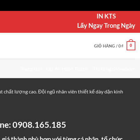
IN KTS
Lấy Ngay Trong Ngày
0
GIỎ HÀNG /
0
₫
Trang chủ
/
Dự Án Hoàn Thành
/
Thi công showroom
 chất lượng cao. Đội ngũ nhân viên thiết kế dày dặn kinh
line: 0908.165.185
 giá thành phù hợp với từng cá nhân, tổ chức,