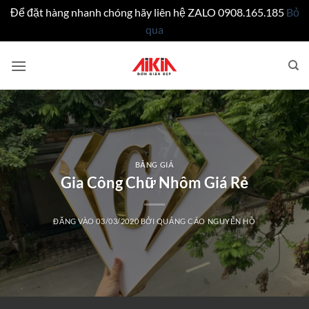
Để đặt hàng nhanh chóng hãy liên hệ ZALO 0908.165.185
Bỏ
qua
Bỏ
qua
nội
dung
BẢNG GIÁ
Gia Công Chữ Nhôm Giá Rẻ
ĐĂNG VÀO
03/03/2020
BỞI
QUẢNG CÁO NGUYỄN HỒ