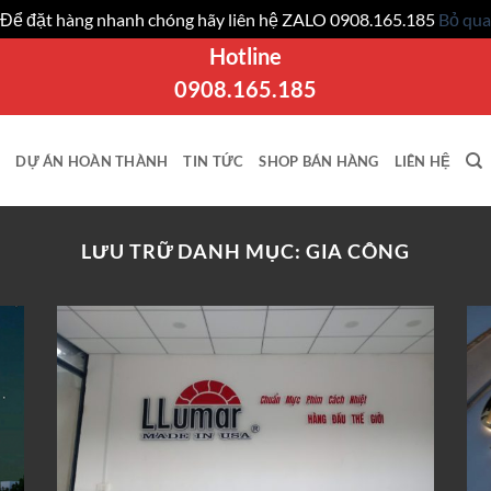
Để đặt hàng nhanh chóng hãy liên hệ ZALO 0908.165.185
Bỏ qua
Hotline
0908.165.185
DỰ ÁN HOÀN THÀNH
TIN TỨC
SHOP BÁN HÀNG
LIÊN HỆ
LƯU TRỮ DANH MỤC:
GIA CÔNG