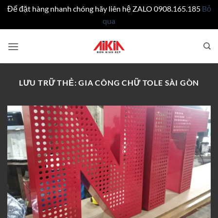
Để đặt hàng nhanh chóng hãy liên hệ ZALO 0908.165.185
Bỏ
qua
Bỏ
qua
nội
dung
LƯU TRỮ THẺ:
GIA CÔNG CHỮ TOLE SÀI GÒN