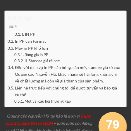
Nội Dung
I. IN PP
In PP cán Format
Máy in PP khổ lớn
Bảng giá in PP
II. Standee giá rẻ hcm
Đến với dịch vụ in PP cán bóng, cán mờ, standee giá rẻ của
Quảng cáo Nguyễn Hồ, khách hàng sẽ hài lòng không chỉ
về chất lượng mà còn về giá thành của sản phẩm.
Liên hệ trực tiếp với chúng tôi để được tư vấn và báo giá
cụ thể.
Một vài câu hỏi thường gặp
Quảng cáo Nguyễn Hồ tự hào là đơn vị
Cung
79
Cấp Standee Giá rẻ HCM
– luôn luôn có những
ưu đãi hấp dẫn dành cho khách hàng đã, đang