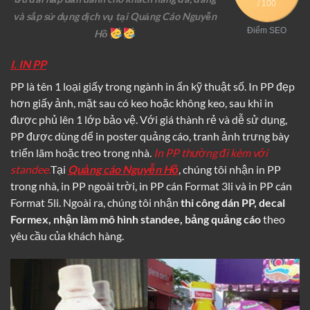
/ 100
và sắp sử dụng dịch vụ tại Quảng Cáo Nguyễn
Điểm SEO
Hồ
I. IN PP
PP là tên 1 loại giấy trong ngành in ấn kỹ thuật số. In PP đẹp
hơn giấy ảnh, mặt sau có keo hoặc không keo, sau khi in
được phủ lên 1 lớp bảo vệ. Với giá thành rẻ và dễ sử dụng,
PP được dùng dể in poster quảng cáo, tranh ảnh trưng bày
triển lãm hoặc treo trong nhà.
In PP thường đi kèm với
standee.
Tại
Quảng cáo Nguyễn Hồ
, chúng tôi nhận in PP
trong nhà, in PP ngoài trời, in PP cán Format 3li và in PP cán
Format 5li. Ngoài ra, chúng tôi nhận
thi công dán PP, decal
Formex, nhận làm mô hình standee, bảng quảng cáo
theo
yêu cầu của khách hàng.