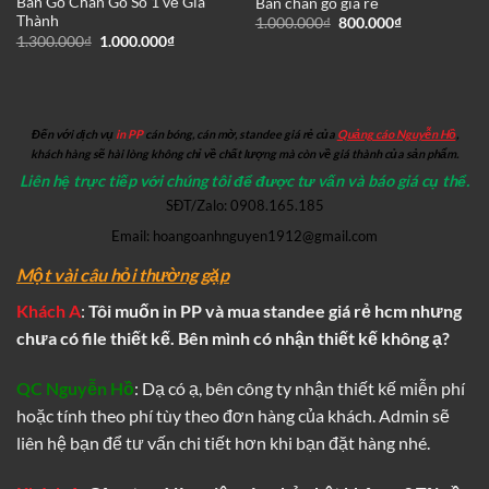
Bàn Gỗ Chân Gỗ Số 1 về Giá
Bàn chân gỗ giá rẻ
Thành
Giá
Giá
1.000.000
₫
800.000
₫
gốc
hiện
Giá
Giá
1.300.000
₫
1.000.000
₫
là:
tại
gốc
hiện
1.000.000₫.
là:
là:
tại
800.000₫.
1.300.000₫.
là:
₫.
1.000.000₫.
Đến với dịch vụ
in PP
cán bóng, cán mờ, standee giá rẻ của
Quảng cáo Nguyễn Hồ
,
khách hàng sẽ hài lòng không chỉ về chất lượng mà còn về giá thành của sản phẩm.
Liên hệ trực tiếp với chúng tôi để được tư vấn và báo giá cụ thể.
SĐT/Zalo: 0908.165.185
Email: hoangoanhnguyen1912@gmail.com
Một vài câu hỏi thường gặp
Khách A
:
Tôi muốn
in PP
và mua standee giá rẻ hcm nhưng
chưa có file thiết kế. Bên mình có nhận thiết kế không ạ?
QC Nguyễn Hồ
: Dạ có ạ, bên công ty nhận thiết kế miễn phí
hoặc tính theo phí tùy theo đơn hàng của khách. Admin sẽ
liên hệ bạn để tư vấn chi tiết hơn khi bạn đặt hàng nhé.