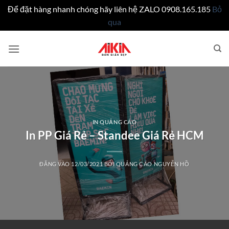
Để đặt hàng nhanh chóng hãy liên hệ ZALO 0908.165.185
Bỏ
qua
Bỏ
qua
nội
dung
IN QUẢNG CÁO
In PP Giá Rẻ – Standee Giá Rẻ HCM
ĐĂNG VÀO
12/03/2021
BỞI
QUẢNG CÁO NGUYỄN HỒ