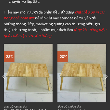
chuyển và lắp đặt.
Hiện nay, mọi người đa phần đều sử dụng
chất liệu pp in cán
bóng hoặc cán mờ
để lắp đặt vào standee để truyền tải
những thông điệp, marketing quảng cáo thương hiệu, giới
thiệu chương trình,… nhằm mục đích làm
tăng khả năng hiệu
quả chiến dịch truyền thông
-23%
-20%
BÀN GỖ CHÂN SẮT
BÀN GỖ CHÂN SẮT