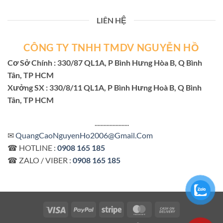
LIÊN HỆ
CÔNG TY TNHH TMDV NGUYỄN HỒ
Cơ Sở Chính : 330/87 QL1A, P Bình Hưng Hòa B, Q Bình
Tân, TP HCM
Xưởng SX : 330/8/11 QL1A, P Bình Hưng Hoà B, Q Bình
Tân, TP HCM
.......................
✉
QuangCaoNguyenHo2006@Gmail.Com
☎ HOTLINE :
0908 165 185
☎ ZALO / VIBER :
0908 165 185
Visa
PayPal
Stripe
MasterCard
Cash
On