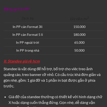
Bảng giá in PP
2
Dịch Vụ
Giá tiền /m
In PP cán Format 3li
150.000
In PP cán Format 5 li
180.000
In PP ngoài trời
65.000
In PP trong nhà
50.000
II. Standee giá rẻ hcm
Standee là vật dùng để hỗ trợ, bổ trợ cho viêc treo ảnh
quảng cáo, treo banner cỡ nhỏ. Có cấu trúc khá đơn giản và
gọn nhẹ, gồm: 1 giá đỡ và 1 phần in bạt được gắn ở phía
trước.
Giá đỡ của standee thường có thiết kế với hình dạng chữ
X hoặc dạng cuốn thẳng đứng. Gọn nhẹ, dễ dàng vận