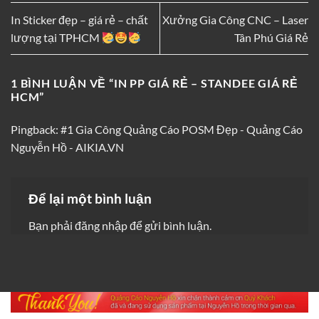
In Sticker đẹp – giá rẻ – chất
Xưởng Gia Công CNC – Laser
lượng tại TPHCM
Tân Phú Giá Rẻ
1 BÌNH LUẬN VỀ “
IN PP GIÁ RẺ – STANDEE GIÁ RẺ
HCM
”
Pingback:
#1 Gia Công Quảng Cáo POSM Đẹp - Quảng Cáo
Nguyễn Hồ - AIKIA.VN
Để lại một bình luận
Bạn phải
đăng nhập
để gửi bình luận.