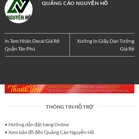
QUẢNG CÁO NGUYỄN HỒ
In Tem Nhãn Decal Giá Rẻ
Xưởng In Giấy Dán Tường
Quận Tân Phú
Giá Rẻ
THÔNG TIN HỖ TRỢ
• Hướng dẫn đặt hàng Online
• Xem bản đồ đến Quảng Cáo Nguyễn Hồ