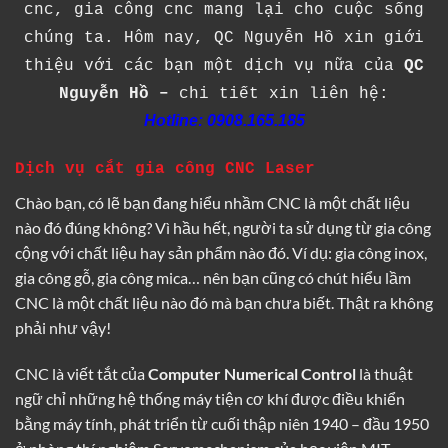
cnc, gia công cnc mang lại cho cuộc sống
chúng ta. Hôm nay, QC Nguyễn Hồ xin giới
thiệu với các bạn một dịch vụ nữa của
QC
Nguyễn Hồ –
chi tiết xin liên hệ:
Hotline: 0908.165.185
Dịch vụ cắt gia công CNC Laser
Chào bạn, có lẽ bạn đang hiểu nhầm CNC là một chất liệu
nào đó đúng không? Vì hầu hết, người ta sử dụng từ gia công
cộng với chất liệu hay sản phẩm nào đó. Ví dụ: gia công inox,
gia công gỗ, gia công mica… nên bạn cũng có chút hiểu lầm
CNC là một chất liệu nào đó mà bạn chưa biết. Thật ra không
phải như vậy!
CNC là
viết tắt của
Computer Numerical Control
là thuật
ngữ chỉ những hệ thống máy tiện cơ khí được điều khiển
bằng máy tính, phát triển từ cuối thập niên 1940 – đầu 1950