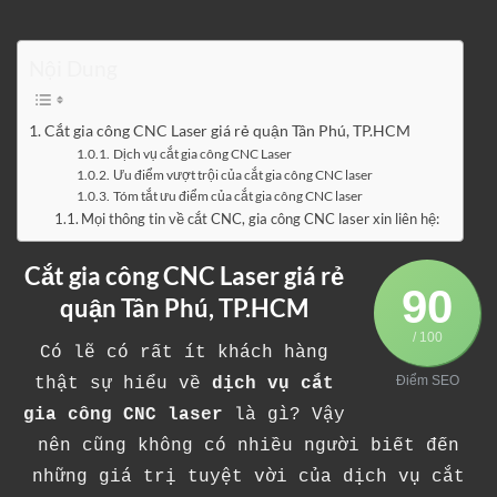
Nội Dung
Cắt gia công CNC Laser giá rẻ quận Tân Phú, TP.HCM
Dịch vụ cắt gia công CNC Laser
Ưu điểm vượt trội của cắt gia công CNC laser
Tóm tắt ưu điểm của cắt gia công CNC laser
Mọi thông tin về cắt CNC, gia công CNC laser xin liên hệ:
Cắt
gia công CNC Laser
giá rẻ
90
quận Tân Phú, TP.HCM
/ 100
Có lẽ có rất ít khách hàng
Điểm SEO
thật sự hiểu về
dịch vụ cắt
gia công CNC laser
là gì? Vậy
nên cũng không có nhiều người biết đến
những giá trị tuyệt vời của dịch vụ cắt