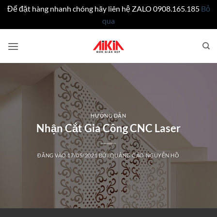
Để đặt hàng nhanh chóng hãy liên hệ ZALO 0908.165.185
Bỏ
qua
Bỏ
qua
nội
dung
HƯỚNG DẪN
Nhận Cắt Gia Công CNC Laser
ĐĂNG VÀO
17/05/2021
BỞI
QUẢNG CÁO NGUYỄN HỒ