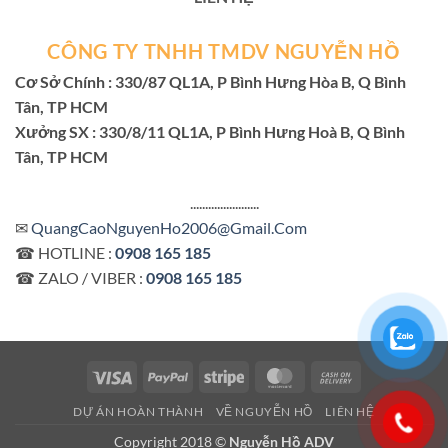
CÔNG TY TNHH TMDV NGUYỄN HỒ
Cơ Sở Chính : 330/87 QL1A, P Bình Hưng Hòa B, Q Bình
Tân, TP HCM
Xưởng SX : 330/8/11 QL1A, P Bình Hưng Hoà B, Q Bình
Tân, TP HCM
.......................
✉
QuangCaoNguyenHo2006@Gmail.Com
☎ HOTLINE :
0908 165 185
☎ ZALO / VIBER :
0908 165 185
Visa
PayPal
Stripe
MasterCard
Cash
On
DỰ ÁN HOÀN THÀNH
VỀ NGUYỄN HỒ
LIÊN HỆ
Delivery
Copyright 2018 ©
Nguyễn Hồ ADV