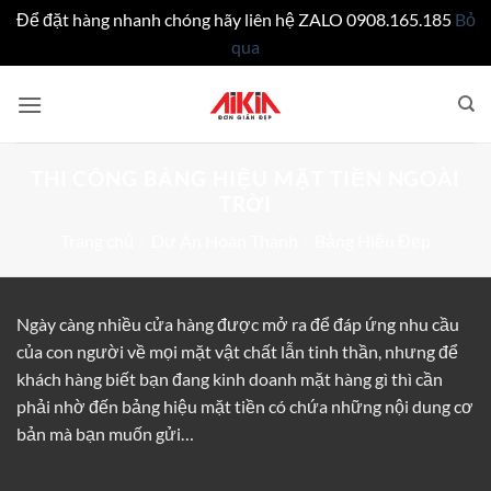
Để đặt hàng nhanh chóng hãy liên hệ ZALO 0908.165.185
Bỏ
qua
Bỏ
qua
nội
dung
THI CÔNG BẢNG HIỆU MẶT TIỀN NGOÀI
TRỜI
Trang chủ
/
Dự Án Hoàn Thành
/
Bảng Hiệu Đẹp
Ngày càng nhiều cửa hàng được mở ra để đáp ứng nhu cầu
của con người về mọi mặt vật chất lẫn tinh thần, nhưng để
khách hàng biết bạn đang kinh doanh mặt hàng gì thì cần
phải nhờ đến bảng hiệu mặt tiền có chứa những nội dung cơ
bản mà bạn muốn gửi…