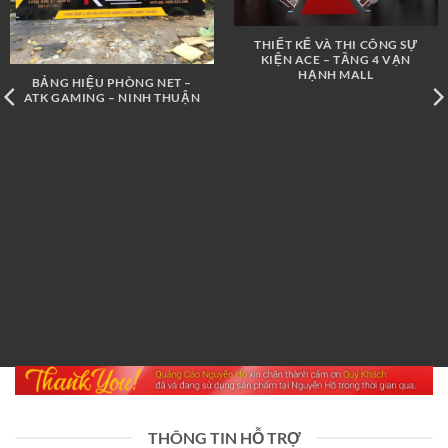
THIẾT KẾ VÀ THI CÔNG SỰ
KIỆN ACE – TẦNG 4 VẠN
HẠNH MALL
BẢNG HIỆU PHÒNG NET –
ATK GAMING – NINH THUẬN
THÔNG TIN HỖ TRỢ