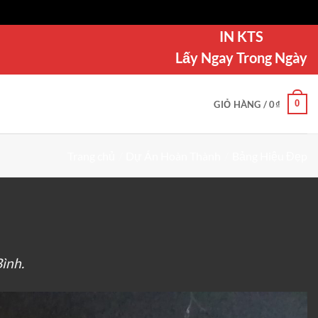
IN KTS
Lấy Ngay Trong Ngày
0
GIỎ HÀNG /
0
₫
Trang chủ
/
Dự Án Hoàn Thành
/
Bảng Hiệu Đẹp
ình.