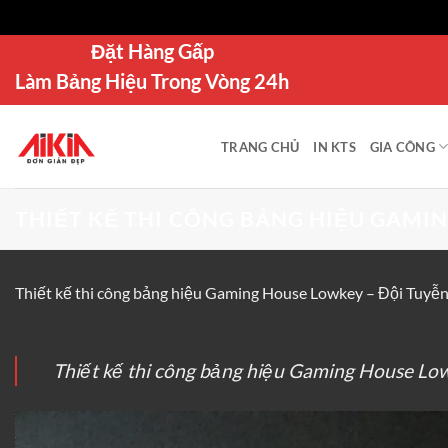
Bỏ
Đặt Hàng Gấp
qua
Làm Bảng Hiệu Trong Vòng 24h
nội
dung
TRANG CHỦ
IN KTS
GIA CÔNG
THIẾT KẾ THI CÔNG BẢNG HIỆU GAMI
Thiết kế thi công bảng hiệu Gaming House Lowkey – Đội Tuy
Thiết kế thi công bảng hiệu Gaming House L