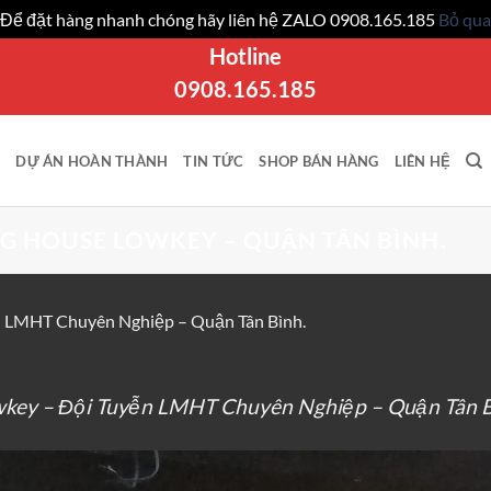
Để đặt hàng nhanh chóng hãy liên hệ ZALO 0908.165.185
Bỏ qua
Hotline
0908.165.185
DỰ ÁN HOÀN THÀNH
TIN TỨC
SHOP BÁN HÀNG
LIÊN HỆ
NG HOUSE LOWKEY – QUẬN TÂN BÌNH.
ễn LMHT Chuyên Nghiệp – Quận Tân Bình.
owkey – Đội Tuyễn LMHT Chuyên Nghiệp – Quận Tân B